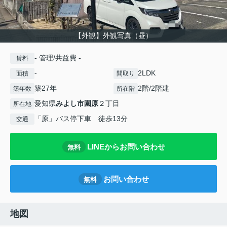
【外観】外観写真（昼）
- 管理/共益費 -
賃料
-
2LDK
面積
間取り
築27年
2階/2階建
築年数
所在階
愛知県
みよし市
園原
２丁目
所在地
「原」バス停下車 徒歩13分
交通
LINEからお問い合わせ
無料
お問い合わせ
無料
地図