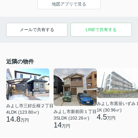
地図アプリで見る
メールで共有する
LINEで共有する
近隣の物件
みよし市黒笹いずみ
みよし市三好丘桜２丁目
1K (30.96㎡)
みよし市新前田１丁目
4LDK (123.80㎡)
4.5
14.8
万円
3SLDK (102.26㎡)
万円
14
万円