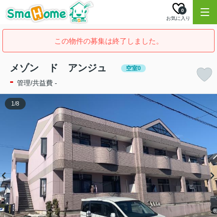
0
お気に入り
この物件の募集は終了しました。
メゾン ド アンジュ
空室0
-
管理/共益費 -
1
/
8