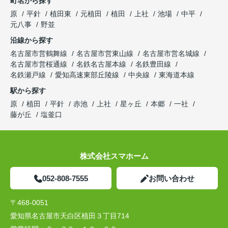
町名から探す
原
平針
植田東
元植田
植田
上社
池場
中平
元八事
野並
沿線から探す
名古屋市営鶴舞線
名古屋市営東山線
名古屋市営名城線
名古屋市営桜通線
名鉄名古屋本線
名鉄豊田線
名鉄瀬戸線
愛知高速東部丘陵線
中央線
東海道本線
駅から探す
原
植田
平針
赤池
上社
星ヶ丘
本郷
一社
藤が丘
塩釜口
株式会社スマホーム
052-808-7555
お問い合わせ
〒468-0051
愛知県名古屋市天白区植田３丁目714