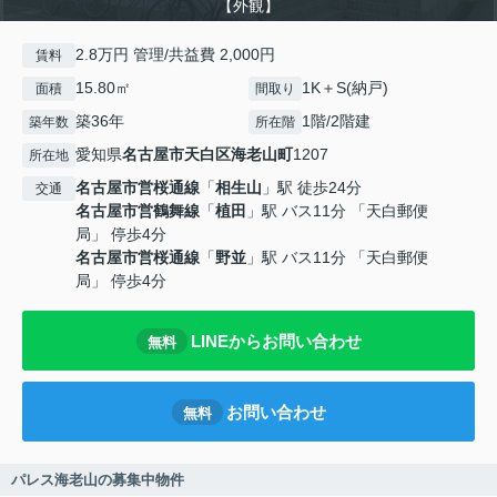
【外観】
2.8万円 管理/共益費 2,000円
賃料
15.80㎡
1K＋S(納戸)
面積
間取り
築36年
1階/2階建
築年数
所在階
愛知県
名古屋市天白区
海老山町
1207
所在地
名古屋市営桜通線
「
相生山
」駅 徒歩24分
交通
名古屋市営鶴舞線
「
植田
」駅 バス11分 「天白郵便
局」 停歩4分
名古屋市営桜通線
「
野並
」駅 バス11分 「天白郵便
局」 停歩4分
LINEからお問い合わせ
無料
お問い合わせ
無料
パレス海老山の募集中物件