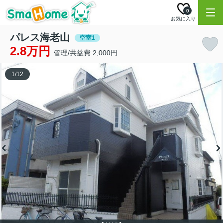
0
お気に入り
パレス海老山
空室1
2.8万円
管理/共益費 2,000円
1
/
12