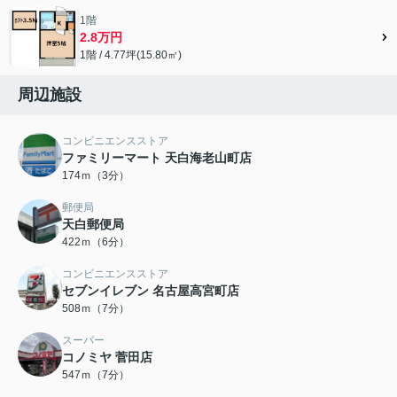
1階
2.8万円
1階 / 4.77坪(15.80㎡)
周辺施設
コンビニエンスストア
ファミリーマート 天白海老山町店
174ｍ（3分）
郵便局
天白郵便局
422ｍ（6分）
コンビニエンスストア
セブンイレブン 名古屋高宮町店
508ｍ（7分）
スーパー
コノミヤ 菅田店
547ｍ（7分）