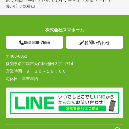
原
植田
平針
赤池
上社
星ヶ丘
本郷
一社
藤が丘
塩釜口
株式会社スマホーム
052-808-7555
お問い合わせ
〒468-0051
愛知県名古屋市天白区植田３丁目714
営業時間：
９：３０～１９：００
定休日：
年末年始