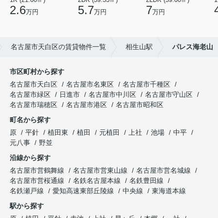
2.6
5.7
7
万円
万円
万円
名古屋市天白区の賃貸物件一覧
相生山駅
パレス海老山
市区町村から探す
名古屋市天白区
名古屋市名東区
名古屋市千種区
名古屋市緑区
日進市
名古屋市中川区
名古屋市守山区
名古屋市瑞穂区
名古屋市港区
名古屋市昭和区
町名から探す
原
平針
植田東
植田
元植田
上社
池場
中平
元八事
野並
沿線から探す
名古屋市営鶴舞線
名古屋市営東山線
名古屋市営名城線
名古屋市営桜通線
名鉄名古屋本線
名鉄豊田線
名鉄瀬戸線
愛知高速東部丘陵線
中央線
東海道本線
駅から探す