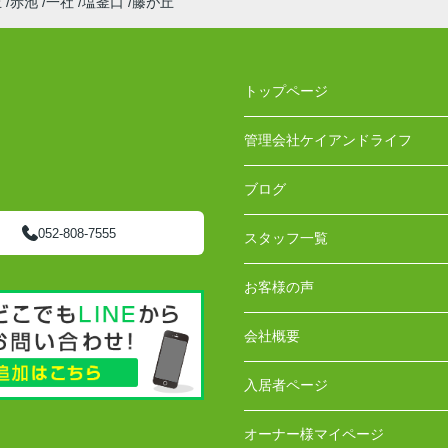
丘
赤池
一社
塩釜口
藤が丘
トップページ
管理会社ケイアンドライフ
ブログ
052-808-7555
スタッフ一覧
お客様の声
会社概要
入居者ページ
オーナー様マイページ