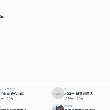
件
ラッグストア
スーパー
ギ薬局 香久山店
バロー 日進岩崎店
61ｍ（10分）
1134ｍ（15分）
行
郵便局