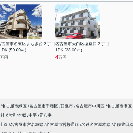
名古屋市名東区よもぎ台２丁目
名古屋市天白区塩釜口２丁目
LDK (59.00㎡)
1DK (28.00㎡)
4
万円
万円
名古屋市緑区
名古屋市千種区
日進市
名古屋市中川区
名古屋市港区
上社
池場
本郷
中平
元八事
東山線
名古屋市営名城線
名古屋市営桜通線
名鉄名古屋本線
名鉄豊田