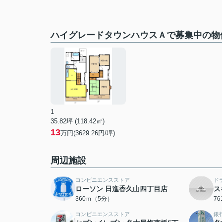
ハイグレードタウンハウスＡで募集中の物
1
35.82坪 (118.42㎡)
13
万円(3629.26円/坪)
周辺施設
コンビニエンスストア
ド
ローソン 日進香久山四丁目店
ス
360ｍ（5分）
7
コンビニエンスストア
銀