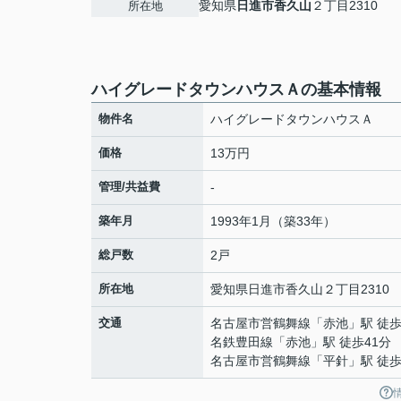
愛知県
日進市
香久山
２丁目2310
所在地
ハイグレードタウンハウスＡの基本情報
物件名
ハイグレードタウンハウスＡ
価格
13万円
管理/共益費
-
築年月
1993年1月（築33年）
総戸数
2戸
所在地
愛知県
日進市
香久山
２丁目2310
交通
名古屋市営鶴舞線
「
赤池
」駅 徒歩
名鉄豊田線
「
赤池
」駅 徒歩41分
名古屋市営鶴舞線
「
平針
」駅 徒歩