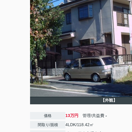
【外観】
13万円
管理/共益費
-
価格
4LDK/118.42㎡
間取り/面積