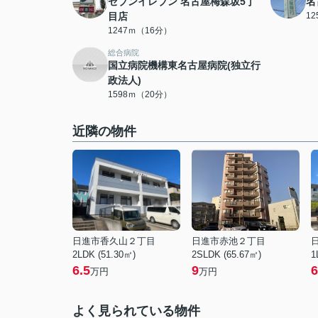
セブンイレブン 名古屋梅森坂5丁
名
目店
1
1247ｍ（16分）
総合病院
国立病院機構東名古屋病院(独立行
政法人)
1598ｍ（20分）
近隣の物件
日進市香久山２丁目
日進市赤池２丁目
2LDK (51.30㎡)
2SLDK (65.67㎡)
1
6.5
9
6
万円
万円
よく見られている物件