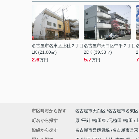
名古屋市名東区上社２丁目
名古屋市天白区中平２丁目
1K (21.00㎡)
2DK (39.33㎡)
2
2.6
5.7
7
万円
万円
市区町村から探す
名古屋市天白区
名古屋市名東区
町名から探す
原
平針
植田東
元植田
植田
沿線から探す
名古屋市営鶴舞線
名古屋市営