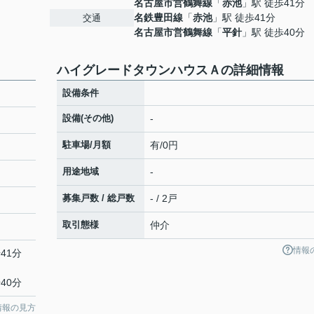
名古屋市営鶴舞線
「
赤池
」駅 徒歩41分
名鉄豊田線
「
赤池
」駅 徒歩41分
交通
名古屋市営鶴舞線
「
平針
」駅 徒歩40分
ハイグレードタウンハウスＡの詳細情報
設備条件
設備(その他)
-
駐車場/月額
有/0円
用途地域
-
募集戸数 / 総戸数
- / 2戸
取引態様
仲介
情報
41分
40分
情報の見方