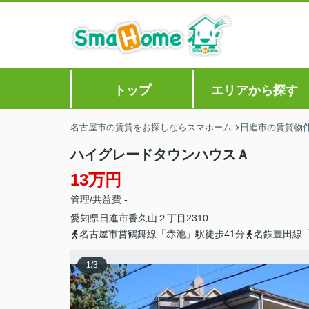
トップ
エリアから探す
名古屋市の賃貸をお探しならスマホーム
日進市の賃貸物
ハイグレードタウンハウスＡ
13万円
管理/共益費 -
愛知県
日進市
香久山
２丁目2310
名古屋市営鶴舞線「赤池」駅徒歩41分
名鉄豊田線「
1
/
3