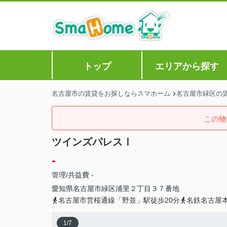
トップ
エリアから探す
名古屋市の賃貸をお探しならスマホーム
名古屋市緑区の
この物
ツインズパレスⅠ
-
管理/共益費 -
愛知県
名古屋市緑区
浦里
２丁目３７番地
名古屋市営桜通線「野並」駅徒歩20分
名鉄名古屋本
1
/
7