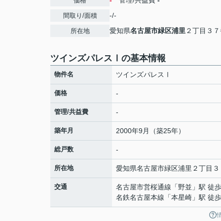
-
管理/共益費
-
価格
-/-
間取り/面積
愛知県
名古屋市緑区
浦里
２丁目３７
所在地
ツインズパレスⅠの基本情報
物件名
ツインズパレスⅠ
価格
-
管理/共益費
-
築年月
2000年9月（築25年）
総戸数
-
所在地
愛知県
名古屋市緑区
浦里
２丁目３
交通
名古屋市営桜通線
「
野並
」駅 徒歩
名鉄名古屋本線
「
本星崎
」駅 徒歩