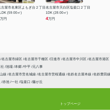
名古屋市名東区よもぎ台２丁目
名古屋市天白区塩釜口２丁目
LDK (59.00㎡)
1DK (28.00㎡)
4
万円
万円
名古屋市緑区
名古屋市千種区
日進市
名古屋市中川区
名古屋市港区
上社
池場
本郷
中平
元八事
東山線
名古屋市営名城線
名古屋市営桜通線
名鉄名古屋本線
名鉄豊田
丘
赤池
一社
塩釜口
藤が丘
トップページ