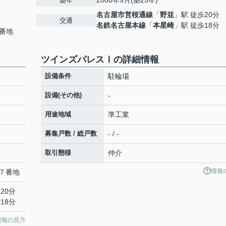
2000年9月(築25年)
築年
名古屋市営桜通線
「
野並
」駅 徒歩20分
交通
名鉄名古屋本線
「
本星崎
」駅 徒歩18分
番地
ツインズパレスⅠの詳細情報
設備条件
駐輪場
設備(その他)
-
用途地域
準工業
募集戸数 / 総戸数
- / -
取引態様
仲介
情報
７番地
20分
18分
情報の見方