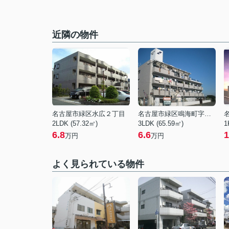
近隣の物件
名古屋市緑区水広２丁目
名古屋市緑区鳴海町字赤塚
2LDK (57.32㎡)
3LDK (65.59㎡)
1
6.8
6.6
1
万円
万円
よく見られている物件