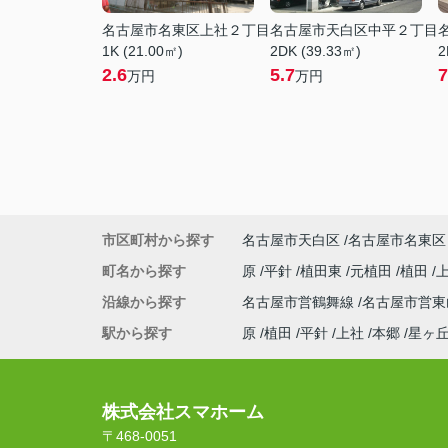
名古屋市名東区上社２丁目
名古屋市天白区中平２丁目
1K (21.00㎡)
2DK (39.33㎡)
2
2.6
5.7
7
万円
万円
市区町村から探す
名古屋市天白区
名古屋市名東区
町名から探す
原
平針
植田東
元植田
植田
沿線から探す
名古屋市営鶴舞線
名古屋市営
駅から探す
原
植田
平針
上社
本郷
星ヶ
株式会社スマホーム
〒468-0051