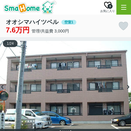
0
お気に入り
オオシマハイツベル
空室1
7.6万円
管理/共益費 3,000円
1
/
24