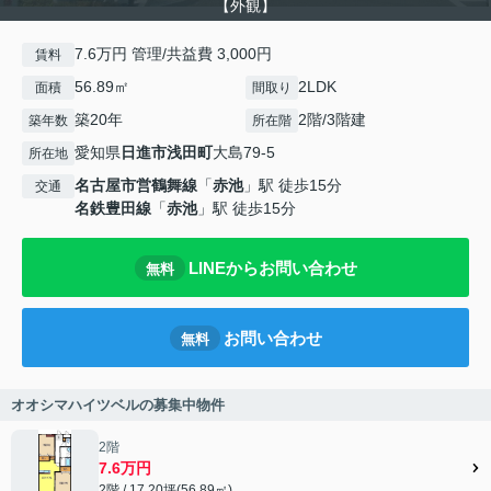
【外観】
7.6万円 管理/共益費 3,000円
賃料
56.89㎡
2LDK
面積
間取り
築20年
2階/3階建
築年数
所在階
愛知県
日進市
浅田町
大島79-5
所在地
名古屋市営鶴舞線
「
赤池
」駅 徒歩15分
交通
名鉄豊田線
「
赤池
」駅 徒歩15分
LINEからお問い合わせ
無料
お問い合わせ
無料
オオシマハイツベルの募集中物件
2階
7.6万円
2階 / 17.20坪(56.89㎡)