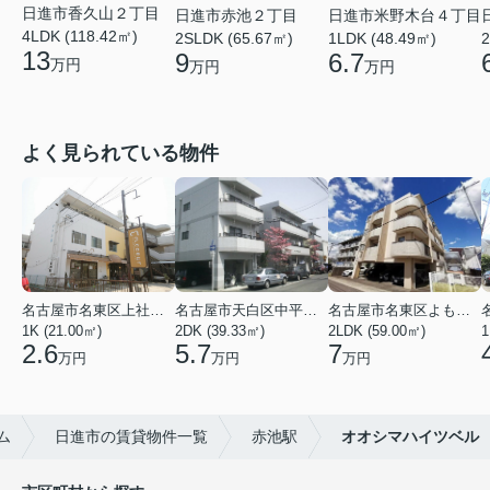
日進市香久山２丁目
日進市赤池２丁目
日進市米野木台４丁目
4LDK (118.42㎡)
2SLDK (65.67㎡)
1LDK (48.49㎡)
2
13
9
6.7
万円
万円
万円
よく見られている物件
名古屋市名東区上社２丁目
名古屋市天白区中平２丁目
名古屋市名東区よもぎ台２丁目
1K (21.00㎡)
2DK (39.33㎡)
2LDK (59.00㎡)
1
2.6
5.7
7
万円
万円
万円
ム
日進市の賃貸物件一覧
赤池駅
オオシマハイツベル