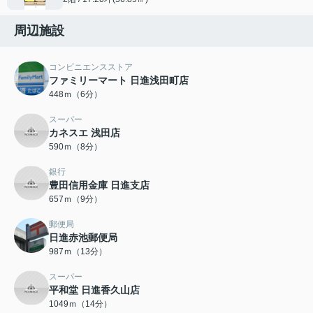
周辺施設
コンビニエンスストア
ファミリーマート 日進浅田町店
448ｍ（6分）
スーパー
カネスエ 浅田店
590ｍ（8分）
銀行
豊田信用金庫 日進支店
657ｍ（9分）
郵便局
日進赤池郵便局
987ｍ（13分）
スーパー
平和堂 日進香久山店
1049ｍ（14分）