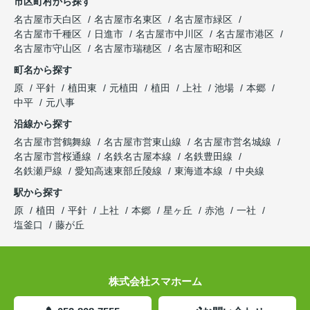
市区町村から探す
名古屋市天白区
名古屋市名東区
名古屋市緑区
名古屋市千種区
日進市
名古屋市中川区
名古屋市港区
名古屋市守山区
名古屋市瑞穂区
名古屋市昭和区
町名から探す
原
平針
植田東
元植田
植田
上社
池場
本郷
中平
元八事
沿線から探す
名古屋市営鶴舞線
名古屋市営東山線
名古屋市営名城線
名古屋市営桜通線
名鉄名古屋本線
名鉄豊田線
名鉄瀬戸線
愛知高速東部丘陵線
東海道本線
中央線
駅から探す
原
植田
平針
上社
本郷
星ヶ丘
赤池
一社
塩釜口
藤が丘
株式会社スマホーム