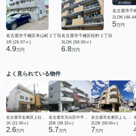
名古屋市千
2LDK (46.4
5
万円
名古屋市千種区本山町２丁目
名古屋市千種区松軒２丁目
1R (26.97㎡)
3LDK (58.00㎡)
4.9
6.8
万円
万円
よく見られている物件
名古屋市名東区上社２丁目
名古屋市天白区中平２丁目
名古屋市名東区よもぎ台２丁目
1K (21.00㎡)
2DK (39.33㎡)
2LDK (59.00㎡)
1
2.6
5.7
7
万円
万円
万円