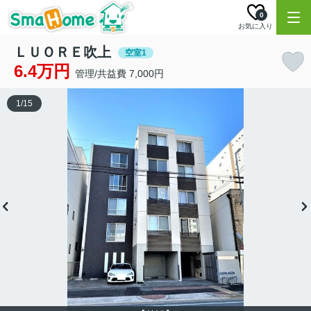
0
お気に入り
ＬＵＯＲＥ吹上
空室1
6.4万円
管理/共益費 7,000円
1
/
15