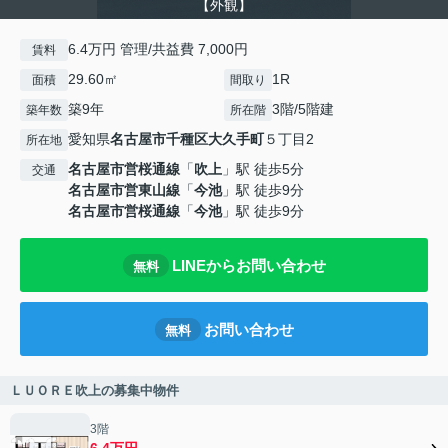
【外観】
6.4万円 管理/共益費 7,000円
賃料
29.60㎡
1R
面積
間取り
築9年
3階/5階建
築年数
所在階
愛知県
名古屋市千種区
大久手町
５丁目2
所在地
名古屋市営桜通線
「
吹上
」駅 徒歩5分
交通
名古屋市営東山線
「
今池
」駅 徒歩9分
名古屋市営桜通線
「
今池
」駅 徒歩9分
LINEからお問い合わせ
無料
お問い合わせ
無料
ＬＵＯＲＥ吹上の募集中物件
3階
6.4万円