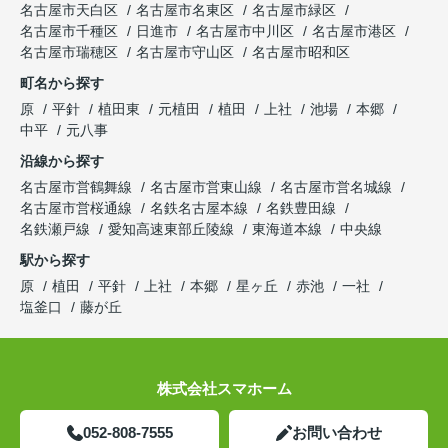
名古屋市天白区
名古屋市名東区
名古屋市緑区
名古屋市千種区
日進市
名古屋市中川区
名古屋市港区
名古屋市瑞穂区
名古屋市守山区
名古屋市昭和区
町名から探す
原
平針
植田東
元植田
植田
上社
池場
本郷
中平
元八事
沿線から探す
名古屋市営鶴舞線
名古屋市営東山線
名古屋市営名城線
名古屋市営桜通線
名鉄名古屋本線
名鉄豊田線
名鉄瀬戸線
愛知高速東部丘陵線
東海道本線
中央線
駅から探す
原
植田
平針
上社
本郷
星ヶ丘
赤池
一社
塩釜口
藤が丘
株式会社スマホーム
052-808-7555
お問い合わせ