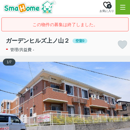
0
お気に入り
この物件の募集は終了しました。
ガーデンヒルズ上ノ山２
空室0
-
管理/共益費 -
1
/
7