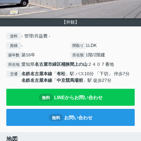
【外観】
- 管理/共益費 -
賃料
-
1LDK
面積
間取り
築16年
1階/2階建
築年数
所在階
愛知県
名古屋市緑区
桶狭間上の山
２４０７番地
所在地
名鉄名古屋本線
「
有松
」駅 バス10分 「下切」 停歩7分
交通
名鉄名古屋本線
「
中京競馬場前
」駅 徒歩27分
LINEからお問い合わせ
無料
お問い合わせ
無料
地図