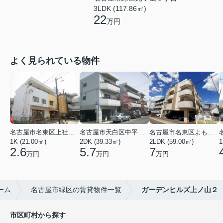
3LDK (117.86㎡)
22
万円
よく見られている物件
名古屋市名東区上社２丁目
名古屋市天白区中平２丁目
名古屋市名東区よもぎ台２丁目
1K (21.00㎡)
2DK (39.33㎡)
2LDK (59.00㎡)
1
2.6
5.7
7
万円
万円
万円
ーム
名古屋市緑区の賃貸物件一覧
ガーデンヒルズ上ノ山２
市区町村から探す